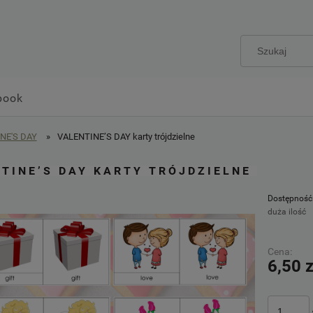
book
NE'S DAY
»
VALENTINE’S DAY karty trójdzielne
TINE’S DAY KARTY TRÓJDZIELNE
Dostępność
duża ilość
Cena:
6,50 z