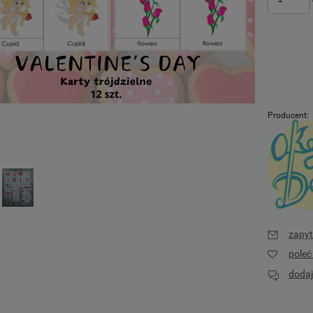
Producent:
zapyt
pole
dodaj