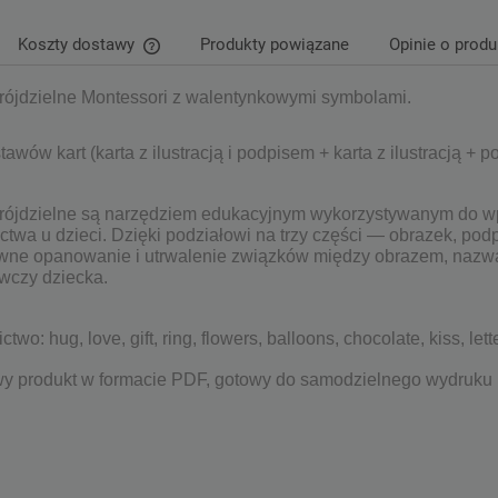
Koszty dostawy
Produkty powiązane
Opinie o produ
trójdzielne Montessori z walentynkowymi symbolami.
Cena nie zawiera ewentualnych kosztów
płatności
tawów kart (karta z ilustracją i podpisem + karta z ilustracją + p
trójdzielne są narzędziem edukacyjnym wykorzystywanym do w
ctwa u dzieci. Dzięki podziałowi na trzy części — obrazek, po
wne opanowanie i utrwalenie związków między obrazem, nazwą i
wczy dziecka.
two: hug, love, gift, ring, flowers, balloons, chocolate, kiss, lett
y produkt w formacie PDF, gotowy do samodzielnego wydruku 