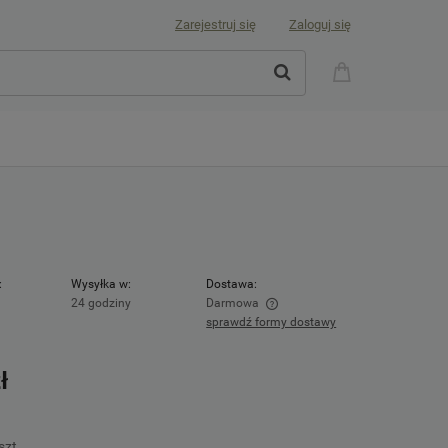
Zarejestruj się
Zaloguj się
:
Wysyłka w:
Dostawa:
24 godziny
Darmowa
sprawdź formy dostawy
Cena nie zawiera ewentualnych kosztów
płatności
ł
szt.