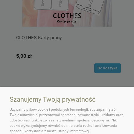
CLOTHES Karty pracy
5,00 zł
Do koszyka
Szanujemy Twoją prywatność
Używamy plików cookie i podobnych technologii, aby zapamiętać
Twoje ustawienia, prezentować spersonalizowane treści i reklamy oraz
udostępniać funkcje związane z mediami społecznościowymi. Pliki
cookie wykorzystujemy również do mierzenia ruchu i analizowania
O OKEY DOKEY!
sposobu korzystania z naszej strony internetowej.