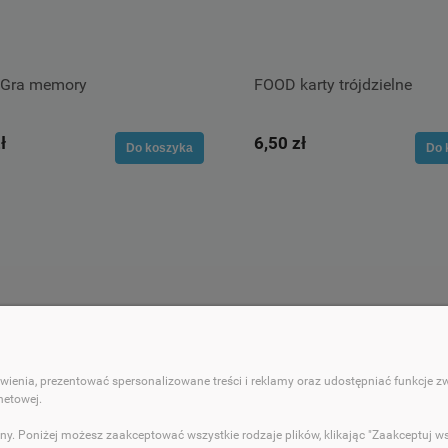
Gra memory
FOOD karty trójdzielne
ł
6,50 zł
Do koszyka
Do 
 KLIENTA
POMOC
ienia, prezentować spersonalizowane treści i reklamy oraz udostępniać funkcje 
ności
Regulamin sklepu
netowej.
ty dostawy
Polityka prywatności
ny. Poniżej możesz zaakceptować wszystkie rodzaje plików, klikając "Zaakceptuj w
cji zamówienia