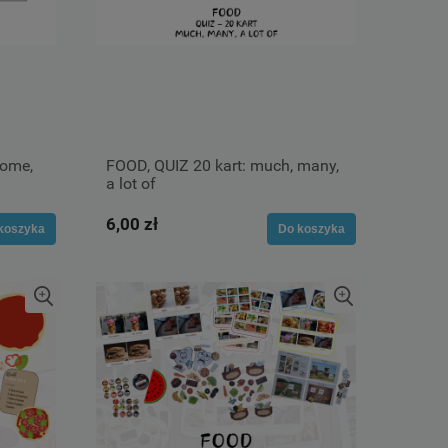
some,
FOOD, QUIZ 20 kart: much, many,
a lot of
6,00 zł
koszyka
Do koszyka