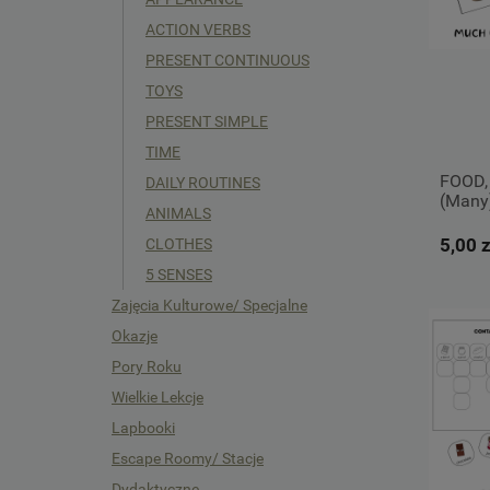
ACTION VERBS
PRESENT CONTINUOUS
TOYS
PRESENT SIMPLE
TIME
FOOD,
DAILY ROUTINES
(Many
ANIMALS
5,00 z
CLOTHES
5 SENSES
Zajęcia Kulturowe/ Specjalne
Okazje
Pory Roku
Wielkie Lekcje
Lapbooki
Escape Roomy/ Stacje
Dydaktyczne