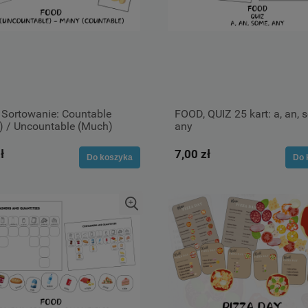
 Sortowanie: Countable
FOOD, QUIZ 25 kart: a, an, 
) / Uncountable (Much)
any
ł
7,00 zł
Do koszyka
Do 