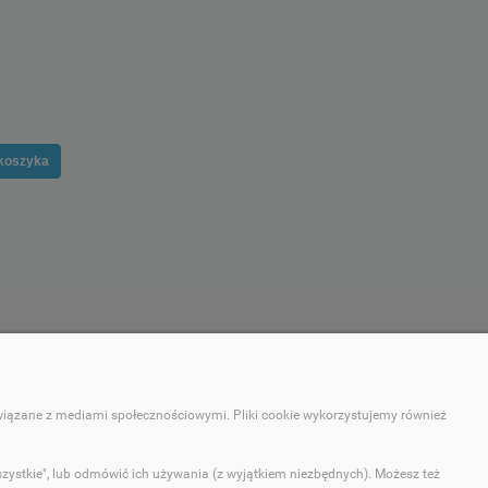
koszyka
MOJE KONTO
związane z mediami społecznościowymi. Pliki cookie wykorzystujemy również
Twoje zamówienia
Ustawienia konta
szystkie", lub odmówić ich używania (z wyjątkiem niezbędnych). Możesz też
Ulubione