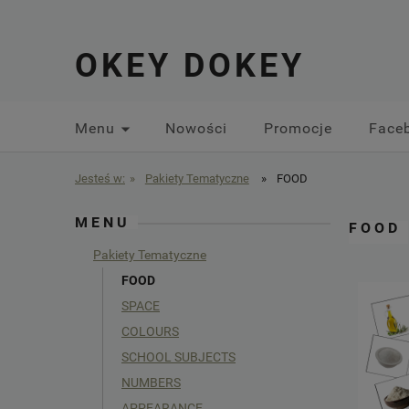
OKEY DOKEY
Menu
Nowości
Promocje
Face
Jesteś w:
»
Pakiety Tematyczne
»
FOOD
MENU
FOOD
Pakiety Tematyczne
FOOD
SPACE
COLOURS
SCHOOL SUBJECTS
NUMBERS
APPEARANCE