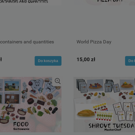
ontainers and quantities
World Pizza Day
ł
15,00 zł
Do koszyka
Do 