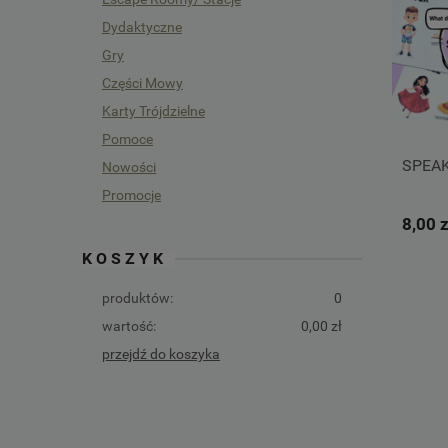
Dydaktyczne
Gry
Części Mowy
Karty Trójdzielne
Pomoce
SPEA
Nowości
Promocje
8,00 z
KOSZYK
produktów:
0
wartość:
0,00 zł
przejdź do koszyka