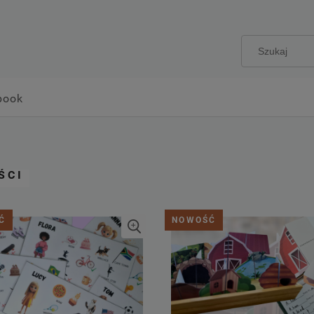
book
ŚCI
Ć
NOWOŚĆ