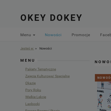
OKEY DOKEY
Menu
Nowości
Promocje
Face
Jesteś w:
»
Nowości
MENU
NOWO
Pakiety Tematyczne
Zajęcia Kulturowe/ Specjalne
NOWOŚ
Okazje
Pory Roku
Wielkie Lekcje
Lapbooki
Escape Roomy/ Stacje