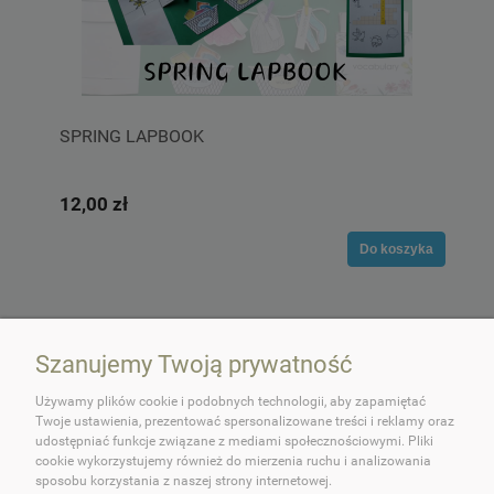
SPRING LAPBOOK
12,00 zł
Do koszyka
Szanujemy Twoją prywatność
Używamy plików cookie i podobnych technologii, aby zapamiętać
Twoje ustawienia, prezentować spersonalizowane treści i reklamy oraz
udostępniać funkcje związane z mediami społecznościowymi. Pliki
cookie wykorzystujemy również do mierzenia ruchu i analizowania
O OKEY DOKEY!
sposobu korzystania z naszej strony internetowej.