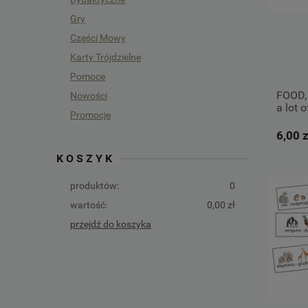
Gry
Części Mowy
Karty Trójdzielne
Pomoce
FOOD, 
Nowości
a lot o
Promocje
6,00 z
KOSZYK
produktów:
0
wartość:
0,00 zł
przejdź do koszyka