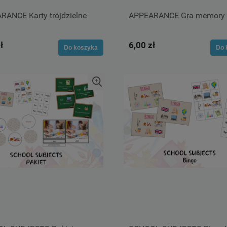
RANCE Karty trójdzielne
APPEARANCE Gra memory
ł
6,00 zł
Do koszyka
Do 