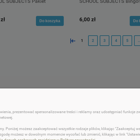
L SUBJECTS Pakiet
SCHOOL SUBJECTS Bingo!
 zł
6,00 zł
Do koszyka
Do 
«
1
2
3
4
5
..
 KLIENTA
POMOC
ienia, prezentować spersonalizowane treści i reklamy oraz udostępniać funkcje 
ności
Regulamin sklepu
netowej.
ty dostawy
Polityka prywatności
ny. Poniżej możesz zaakceptować wszystkie rodzaje plików, klikając "Zaakceptuj w
cji zamówienia
 zgodę możesz w dowolnym momencie wycofać lub zmienić, klikając w link "Ustawien