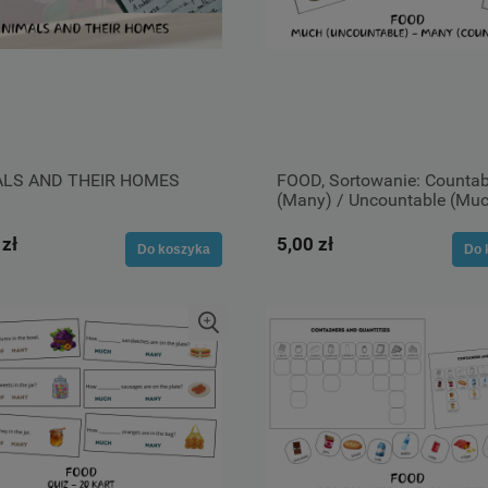
LS AND THEIR HOMES
FOOD, Sortowanie: Countab
(Many) / Uncountable (Mu
 zł
5,00 zł
Do koszyka
Do 