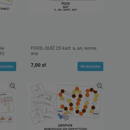
le
FOOD, QUIZ 25 kart: a, an, some,
ch)
any
7,00 zł
koszyka
Do koszyka