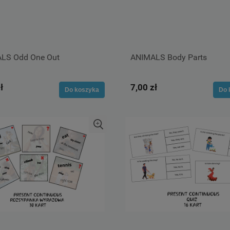
LS Odd One Out
ANIMALS Body Parts
ł
7,00 zł
Do koszyka
Do 