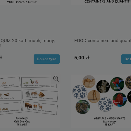
QUIZ 20 kart: much, many,
FOOD containers and quant
f
ł
5,00 zł
Do koszyka
Do 