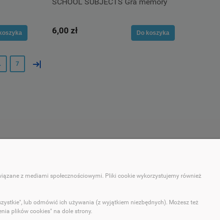
SCHOOL SUBJECTS Gra memory
6,00 zł
koszyka
Do koszyka
»
.
7
MOJE KONTO
związane z mediami społecznościowymi. Pliki cookie wykorzystujemy również
Twoje zamówienia
Ustawienia konta
szystkie", lub odmówić ich używania (z wyjątkiem niezbędnych). Możesz też
Ulubione
ia plików cookies" na dole strony.