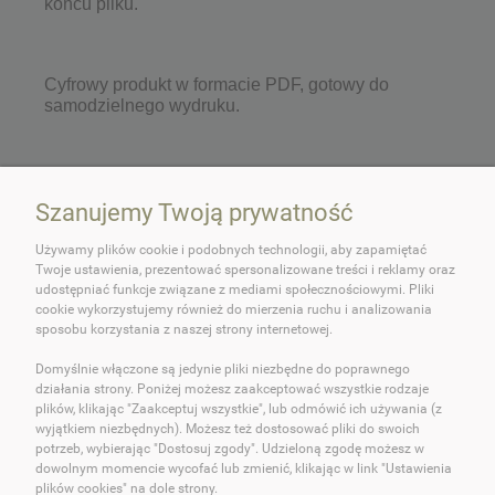
końcu pliku.
Cyfrowy produkt w formacie PDF, gotowy do
samodzielnego wydruku.
Szanujemy Twoją prywatność
Używamy plików cookie i podobnych technologii, aby zapamiętać
Twoje ustawienia, prezentować spersonalizowane treści i reklamy oraz
udostępniać funkcje związane z mediami społecznościowymi. Pliki
cookie wykorzystujemy również do mierzenia ruchu i analizowania
O OKEY DOKEY!
sposobu korzystania z naszej strony internetowej.
Domyślnie włączone są jedynie pliki niezbędne do poprawnego
OBSŁUGA KLIENTA
działania strony. Poniżej możesz zaakceptować wszystkie rodzaje
plików, klikając "Zaakceptuj wszystkie", lub odmówić ich używania (z
POMOC
wyjątkiem niezbędnych). Możesz też dostosować pliki do swoich
potrzeb, wybierając "Dostosuj zgody". Udzieloną zgodę możesz w
dowolnym momencie wycofać lub zmienić, klikając w link "Ustawienia
MOJE KONTO
plików cookies" na dole strony.