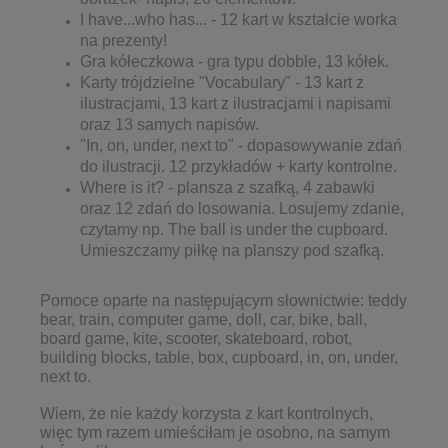
I have...who has... - 12 kart w kształcie worka
na prezenty!
Gra kółeczkowa - gra typu dobble, 13 kółek.
Karty trójdzielne "Vocabulary" - 13 kart z
ilustracjami, 13 kart z ilustracjami i napisami
oraz 13 samych napisów.
"In, on, under, next to" - dopasowywanie zdań
do ilustracji. 12 przykładów + karty kontrolne.
Where is it? - plansza z szafką, 4 zabawki
oraz 12 zdań do losowania. Losujemy zdanie,
czytamy np. The ball is under the cupboard.
Umieszczamy piłkę na planszy pod szafką.
Pomoce oparte na następującym słownictwie: teddy
bear, train, computer game, doll, car, bike, ball,
board game, kite, scooter, skateboard, robot,
building blocks, table, box, cupboard, in, on, under,
next to.
Wiem, że nie każdy korzysta z kart kontrolnych,
więc tym razem umieściłam je osobno, na samym