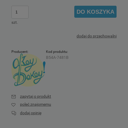
DO KOSZYKA
szt.
dodaj do przechowalni
Producent:
Kod produktu:
B54A-7481B
zapytaj o produkt
poleć znajomemu
dodaj opinię