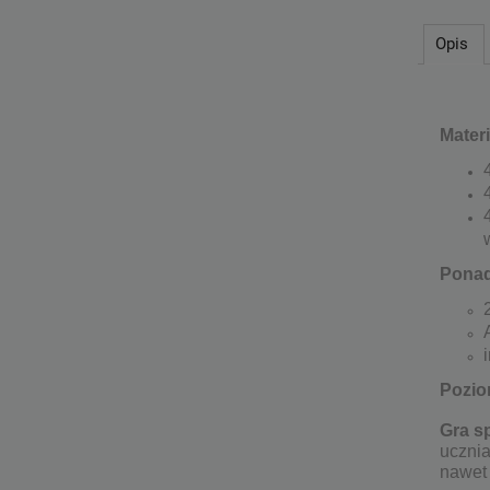
Opis
Materi
Pona
Pozio
Gra sp
ucznia
nawet 