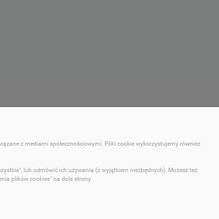
MOJE KONTO
związane z mediami społecznościowymi. Pliki cookie wykorzystujemy również
Twoje zamówienia
Ustawienia konta
szystkie", lub odmówić ich używania (z wyjątkiem niezbędnych). Możesz też
Ulubione
ia plików cookies" na dole strony.