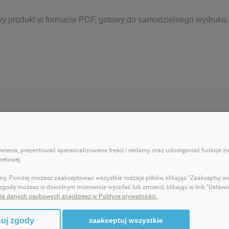
wy produkt w formacie PDF, gotowy do samodzielnego wydruku.
 KLIENTA
POMOC
ienia, prezentować spersonalizowane treści i reklamy oraz udostępniać funkcje 
ności
Regulamin sklepu
netowej.
ty dostawy
Polityka prywatności
ny. Poniżej możesz zaakceptować wszystkie rodzaje plików, klikając "Zaakceptuj w
cji zamówienia
 zgodę możesz w dowolnym momencie wycofać lub zmienić, klikając w link "Ustawien
ia danych osobowych znajdziesz w Polityce prywatności.
lamacje
uj zgody
zaakceptuj wszystkie