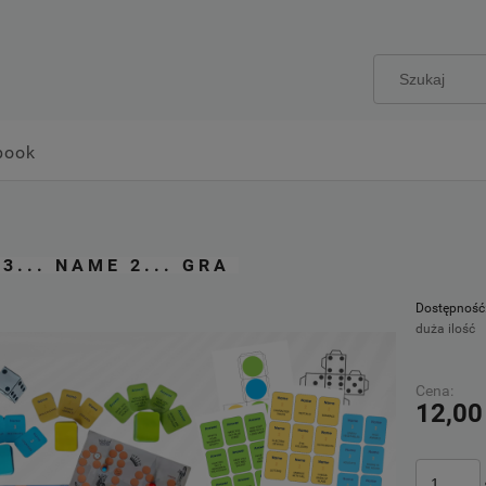
book
3... NAME 2... GRA
Dostępność
duża ilość
Cena:
12,00