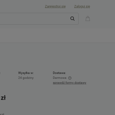
Zarejestruj się
Zaloguj się
:
Wysyłka w:
Dostawa:
24 godziny
Darmowa
sprawdź formy dostawy
Cena nie zawiera ewentualnych kosztów
płatności
 zł
szt.