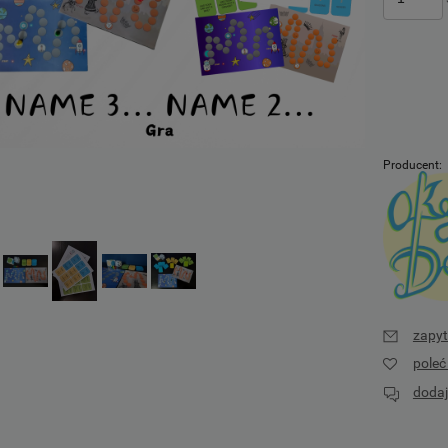
Producent:
zapyt
pole
dodaj