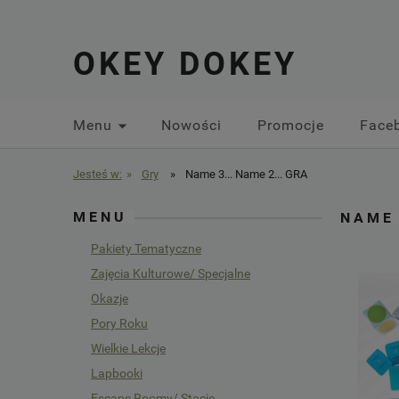
OKEY DOKEY
Menu
Nowości
Promocje
Face
Jesteś w:
»
Gry
»
Name 3... Name 2... GRA
MENU
NAME 
Pakiety Tematyczne
Zajęcia Kulturowe/ Specjalne
Okazje
Pory Roku
Wielkie Lekcje
Lapbooki
Escape Roomy/ Stacje