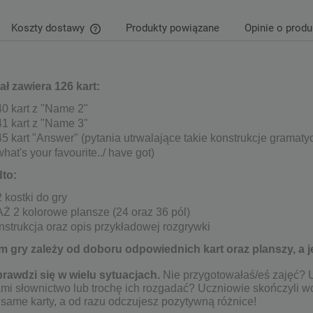
Koszty dostawy
Produkty powiązane
Opinie o produ
Cena nie zawiera ewentualnych kosztów
płatności
ał zawiera 126 kart:
40 kart z "Name 2"
41 kart z "Name 3"
45 kart "Answer" (pytania utrwalające takie konstrukcje gramatyc
what's your favourite../ have got)
dto:
2 kostki do gry
AŻ 2 kolorowe plansze (24 oraz 36 pól)
instrukcja oraz opis przykładowej rozgrywki
m gry zależy od doboru odpowiednich kart oraz planszy, a j
rawdzi się w wielu sytuacjach.
Nie przygotowałaś/eś zajęć? U
mi słownictwo lub trochę ich rozgadać? Uczniowie skończyli wc
same karty, a od razu odczujesz pozytywną różnice!