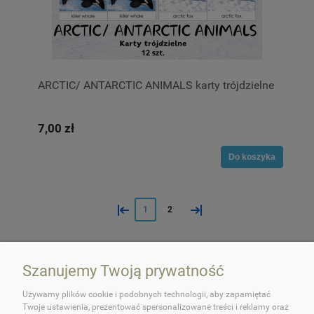
ARCTIC/ ANTARCTIC ANIMALS karty trójdzielne
7,00 zł
Do koszyka
«
»
1
2
Szanujemy Twoją prywatność
Używamy plików cookie i podobnych technologii, aby zapamiętać
Twoje ustawienia, prezentować spersonalizowane treści i reklamy oraz