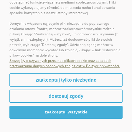
udostępniać funkcje związane z mediami społecznościowymi. Pliki
cookie wykorzystujemy również do mierzenia ruchu i analizowania
O OKEY DOKEY!
sposobu korzystania z naszej strony internetowej.
Domyślnie włączone są jedynie pliki niezbędne do poprawnego
OBSŁUGA KLIENTA
działania strony. Poniżej możesz zaakceptować wszystkie rodzaje
plików, klikając "Zaakceptuj wszystkie", lub odmówić ich używania (z
POMOC
wyjątkiem niezbędnych). Możesz też dostosować pliki do swoich
potrzeb, wybierając "Dostosuj zgody". Udzieloną zgodę możesz w
dowolnym momencie wycofać lub zmienić, klikając w link "Ustawienia
MOJE KONTO
plików cookies" na dole strony.
Szczegóły o używanych przez nas plikach cookie oraz zasadach
przetwarzania danych osobowych znajdziesz w Polityce prywatności.
zaakceptuj tylko niezbędne
pokaż pełną wersję strony
dostosuj zgody
Sklep internetowy Shoper.pl
zaakceptuj wszystkie