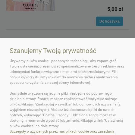
5,00 zł
Do koszyka
Szanujemy Twoją prywatność
Używamy plików cookie i podobnych technologii, aby zapamiętać
Twoje ustawienia, prezentować spersonalizowane treści i reklamy oraz
udostępniać funkcje związane z mediami społecznościowymi. Pliki
cookie wykorzystujemy również do mierzenia ruchu i analizowania
O OKEY DOKEY!
sposobu korzystania z naszej strony internetowej.
Domyślnie włączone są jedynie pliki niezbędne do poprawnego
OBSŁUGA KLIENTA
działania strony. Poniżej możesz zaakceptować wszystkie rodzaje
plików, klikając "Zaakceptuj wszystkie", lub odmówić ich używania (z
POMOC
wyjątkiem niezbędnych). Możesz też dostosować pliki do swoich
potrzeb, wybierając "Dostosuj zgody". Udzieloną zgodę możesz w
dowolnym momencie wycofać lub zmienić, klikając w link "Ustawienia
MOJE KONTO
plików cookies" na dole strony.
Szczegóły o używanych przez nas plikach cookie oraz zasadach