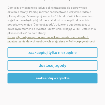
Domyślnie włączone są jedynie pliki niezbędne do poprawnego
OBSŁUGA KLIENTA
działania strony. Poniżej możesz zaakceptować wszystkie rodzaje
plików, klikając "Zaakceptuj wszystkie", lub odmówić ich używania (z
POMOC
wyjątkiem niezbędnych). Możesz też dostosować pliki do swoich
potrzeb, wybierając "Dostosuj zgody". Udzieloną zgodę możesz w
dowolnym momencie wycofać lub zmienić, klikając w link "Ustawienia
MOJE KONTO
plików cookies" na dole strony.
Szczegóły o używanych przez nas plikach cookie oraz zasadach
przetwarzania danych osobowych znajdziesz w Polityce prywatności.
zaakceptuj tylko niezbędne
pokaż pełną wersję strony
dostosuj zgody
Sklep internetowy Shoper.pl
zaakceptuj wszystkie