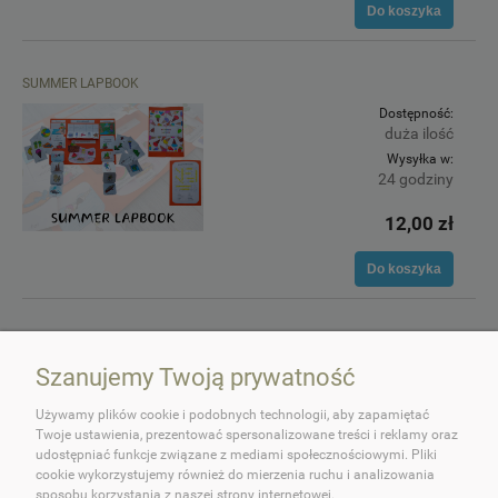
Do koszyka
SUMMER LAPBOOK
Dostępność:
duża ilość
Wysyłka w:
24 godziny
12,00 zł
Do koszyka
Szanujemy Twoją prywatność
Używamy plików cookie i podobnych technologii, aby zapamiętać
Twoje ustawienia, prezentować spersonalizowane treści i reklamy oraz
udostępniać funkcje związane z mediami społecznościowymi. Pliki
cookie wykorzystujemy również do mierzenia ruchu i analizowania
O OKEY DOKEY!
sposobu korzystania z naszej strony internetowej.