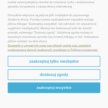
cookie wykorzystujemy również do mierzenia ruchu i analizowania
O OKEY DOKEY!
sposobu korzystania z naszej strony internetowej.
Domyślnie włączone są jedynie pliki niezbędne do poprawnego
OBSŁUGA KLIENTA
działania strony. Poniżej możesz zaakceptować wszystkie rodzaje
plików, klikając "Zaakceptuj wszystkie", lub odmówić ich używania (z
POMOC
wyjątkiem niezbędnych). Możesz też dostosować pliki do swoich
potrzeb, wybierając "Dostosuj zgody". Udzieloną zgodę możesz w
dowolnym momencie wycofać lub zmienić, klikając w link "Ustawienia
MOJE KONTO
plików cookies" na dole strony.
Szczegóły o używanych przez nas plikach cookie oraz zasadach
przetwarzania danych osobowych znajdziesz w Polityce prywatności.
zaakceptuj tylko niezbędne
pokaż pełną wersję strony
dostosuj zgody
Sklep internetowy Shoper.pl
zaakceptuj wszystkie