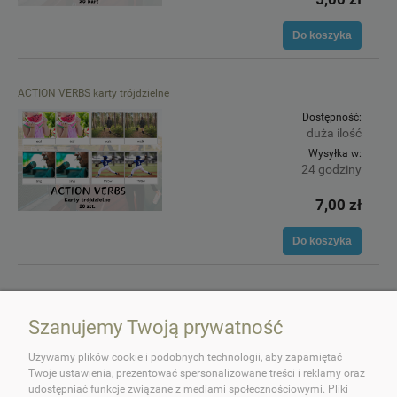
Do koszyka
ACTION VERBS karty trójdzielne
Dostępność:
duża ilość
Wysyłka w:
24 godziny
7,00 zł
Do koszyka
Szanujemy Twoją prywatność
Używamy plików cookie i podobnych technologii, aby zapamiętać
Twoje ustawienia, prezentować spersonalizowane treści i reklamy oraz
udostępniać funkcje związane z mediami społecznościowymi. Pliki