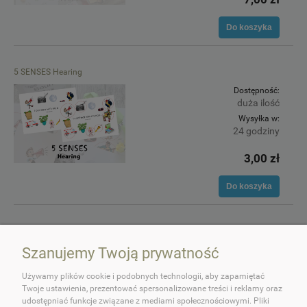
Do koszyka
5 SENSES Hearing
Dostępność:
duża ilość
Wysyłka w:
24 godziny
3,00 zł
Do koszyka
Szanujemy Twoją prywatność
Używamy plików cookie i podobnych technologii, aby zapamiętać
Twoje ustawienia, prezentować spersonalizowane treści i reklamy oraz
udostępniać funkcje związane z mediami społecznościowymi. Pliki