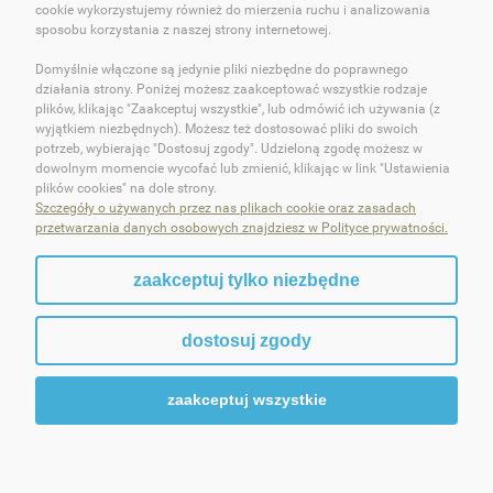
cookie wykorzystujemy również do mierzenia ruchu i analizowania
O OKEY DOKEY!
sposobu korzystania z naszej strony internetowej.
Domyślnie włączone są jedynie pliki niezbędne do poprawnego
OBSŁUGA KLIENTA
działania strony. Poniżej możesz zaakceptować wszystkie rodzaje
plików, klikając "Zaakceptuj wszystkie", lub odmówić ich używania (z
POMOC
wyjątkiem niezbędnych). Możesz też dostosować pliki do swoich
potrzeb, wybierając "Dostosuj zgody". Udzieloną zgodę możesz w
dowolnym momencie wycofać lub zmienić, klikając w link "Ustawienia
MOJE KONTO
plików cookies" na dole strony.
Szczegóły o używanych przez nas plikach cookie oraz zasadach
przetwarzania danych osobowych znajdziesz w Polityce prywatności.
zaakceptuj tylko niezbędne
pokaż pełną wersję strony
dostosuj zgody
Sklep internetowy Shoper.pl
zaakceptuj wszystkie