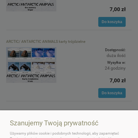
7,00 zł
Do koszyka
ARCTIC/ ANTARCTIC ANIMALS karty trójdzielne
Dostępność:
duża ilość
Wysyłka w:
24 godziny
7,00 zł
Do koszyka
Szanujemy Twoją prywatność
Używamy plików cookie i podobnych technologii, aby zapamiętać